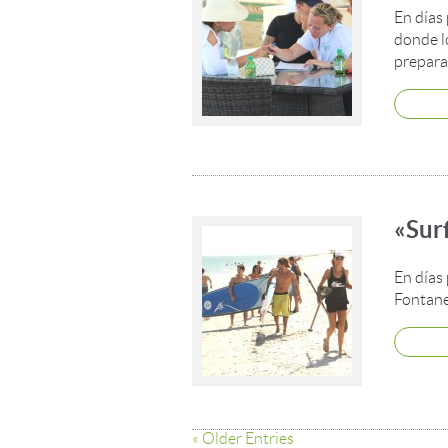
En días
donde l
prepara
«Sur
En días
Fontane
« Older Entries