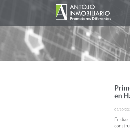
Prim
en H
09/10/20
En días 
constru