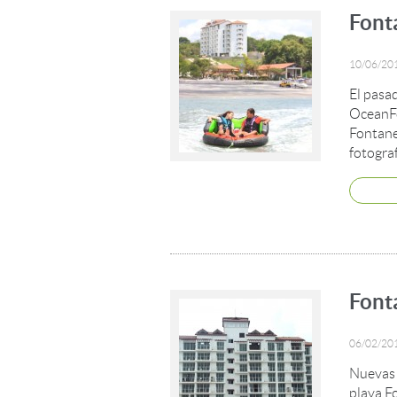
Font
10/06/20
El pasad
OceanFe
Fontane
fotograf
Font
06/02/20
Nuevas 
playa F