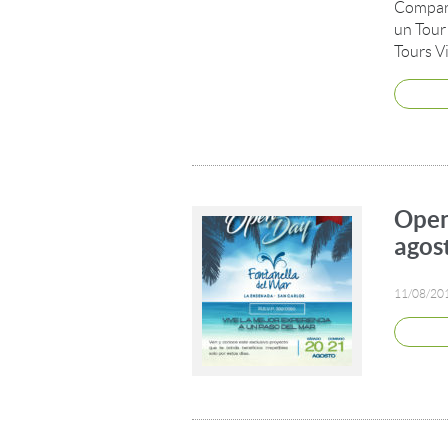
Compart
un Tour 
Tours V
Open
agos
11/08/20