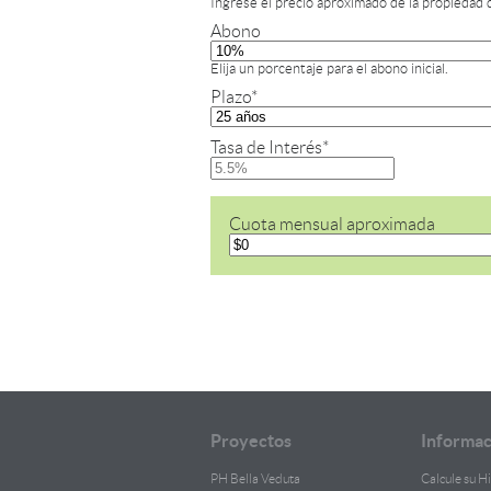
Ingrese el precio aproximado de la propiedad 
Abono
Elija un porcentaje para el abono inicial.
Plazo
*
Tasa de Interés
*
Cuota mensual aproximada
Proyectos
Informac
PH Bella Veduta
Calcule su H