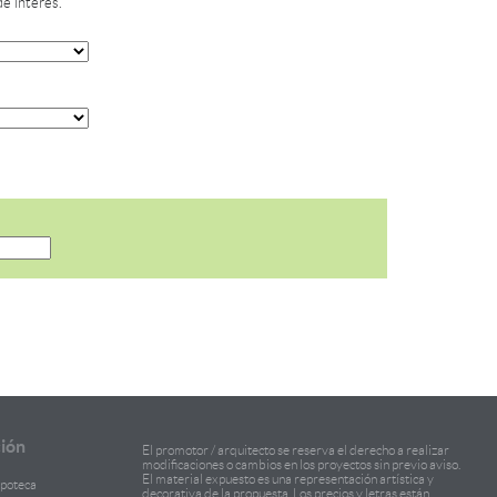
de interés.
ión
El promotor / arquitecto se reserva el derecho a realizar
modificaciones o cambios en los proyectos sin previo aviso.
El material expuesto es una representación artística y
ipoteca
decorativa de la propuesta. Los precios y letras están